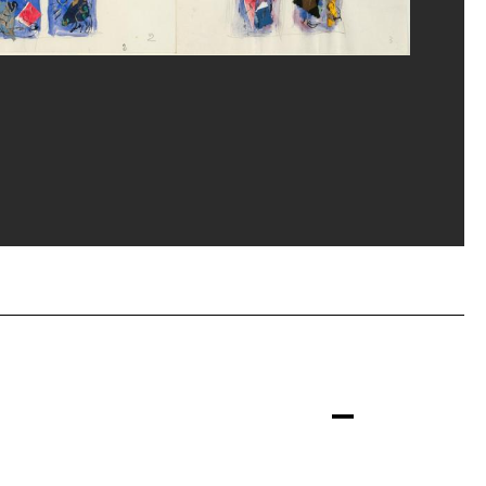
es Faujour/Dist. GrandPalaisRmn