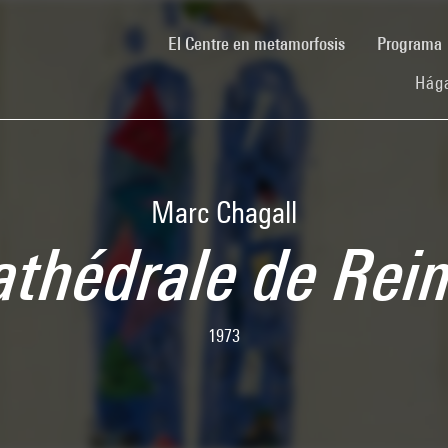
(current)
El Centre en metamorfosis
Programa
Hága
Marc Chagall
athédrale de Rei
1973