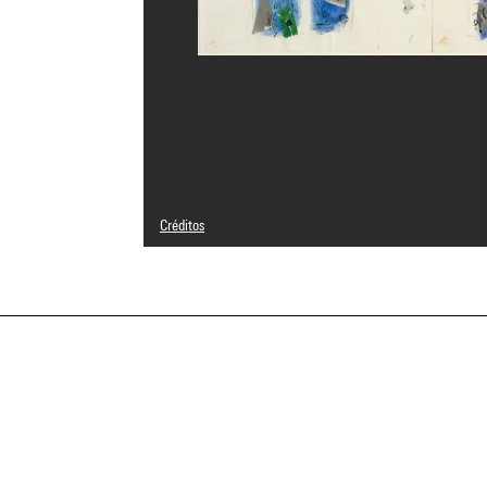
Créditos
© Adagp, Paris
Créditos fotográficos : Centre Pompidou, MNAM-CCI/Jacqu
Referencia de la imagen : 4R12129 [1998 CX 0632]
a