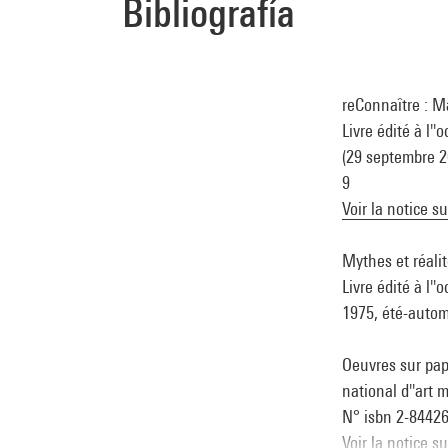
Bibliografía
reConnaître : M
Livre édité à l
(29 septembre 20
9
Voir la notice s
Mythes et réalit
Livre édité à l'
1975, été-automn
Oeuvres sur pap
national d''art 
N° isbn 2-8442
Voir la notice s