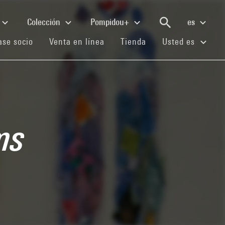
Colección
Pompidou+
es
(current)
(current)
(current)
se socio
Venta en línea
Tienda
Usted es
ms