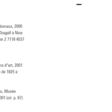
ationaux, 2000
Chagall à Nice
isbn 2 7118 4037
s d''art, 2001
s de 1825 à
dou, Musée
1 (cit. p. 87) .