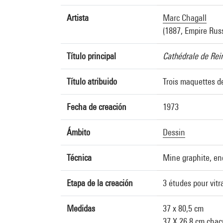
Artista
Marc Chagall
(1887, Empire Russ
Título principal
Cathédrale de Rei
Título atribuido
Trois maquettes de
Fecha de creación
1973
Ámbito
Dessin
Técnica
Mine graphite, enc
Etapa de la creación
3 études pour vitr
Medidas
37 x 80,5 cm
37 X 26,8 cm cha