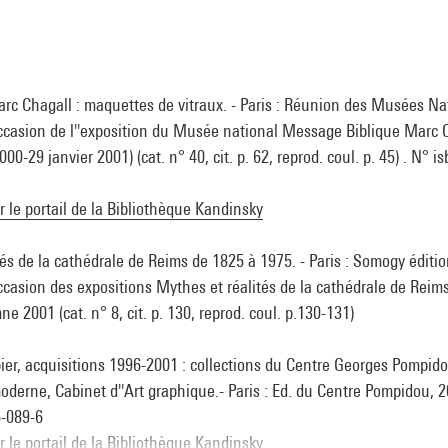
arc Chagall : maquettes de vitraux. - Paris : Réunion des Musées N
''occasion de l''exposition du Musée national Message Biblique Marc 
00-29 janvier 2001) (cat. n° 40, cit. p. 62, reprod. coul. p. 45) . N° 
ur le portail de la Bibliothèque Kandinsky
és de la cathédrale de Reims de 1825 à 1975. - Paris : Somogy édition
'occasion des expositions Mythes et réalités de la cathédrale de Reim
e 2001 (cat. n° 8, cit. p. 130, reprod. coul. p.130-131)
ier, acquisitions 1996-2001 : collections du Centre Georges Pompi
moderne, Cabinet d''Art graphique.- Paris : Ed. du Centre Pompidou, 200
6-089-6
ur le portail de la Bibliothèque Kandinsky