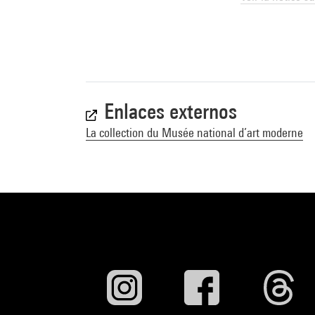
Couleurs & lumiè
Reims, Musée de
Bonsecours / Mus
Voir la notice s
Enlaces externos
Nouveaux regard
La collection du Musée national d’art moderne
juin - 25 août 2
Musée des Beaux
Beaux-Arts de l
préfecture de Ai
(édition bilingu
978-4-901745-1
Voir la notice s
Chagall : Le pa
Musée national 