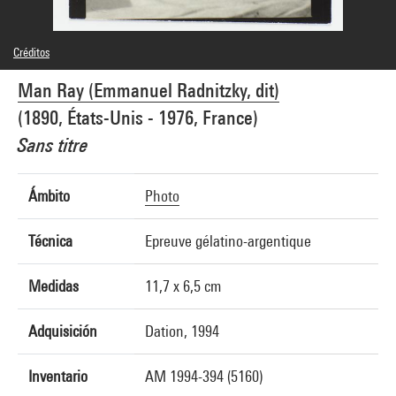
Créditos
© Man Ray Trust / Adagp, Paris
Man Ray (Emmanuel Radnitzky, dit)
Créditos fotográficos : Centre Pompidou, MNAM-CCI/Guy Carrard/Dist.
GrandPalaisRmn
(1890, États-Unis - 1976, France)
Referencia de la imagen : 4N50801
Difusión de la imagen :
Sans titre
GrandPalaisRmnPhoto
Ámbito
Photo
Técnica
Epreuve gélatino-argentique
Medidas
11,7 x 6,5 cm
Adquisición
Dation, 1994
Inventario
AM 1994-394 (5160)