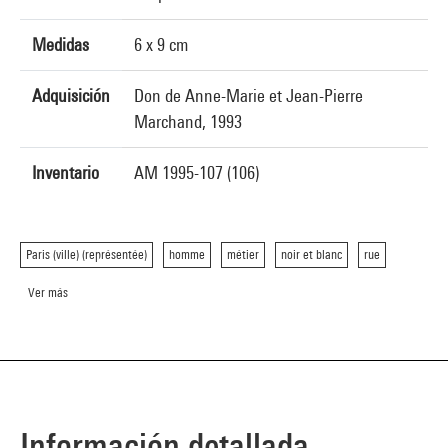
Medidas
6 x 9 cm
Adquisición
Don de Anne-Marie et Jean-Pierre
Marchand, 1993
Inventario
AM 1995-107 (106)
Paris (ville) (représentée)
homme
métier
noir et blanc
rue
Ver más
Información detallada