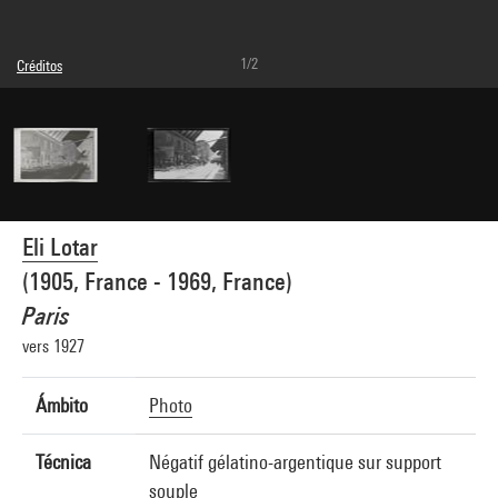
1/2
Créditos
© Eli Lotar
Créditos fotográficos : Centre Pompidou, MNAM-CCI/Dist. GrandPalaisRmn
Referencia de la imagen : 4G30520
Difusión de la imagen :
GrandPalaisRmnPhoto
Eli Lotar
(1905, France - 1969, France)
Paris
vers 1927
Ámbito
Photo
Técnica
Négatif gélatino-argentique sur support
souple