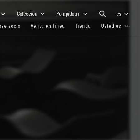
Colección
Pompidou+
es
(current)
(current)
(current)
se socio
Venta en línea
Tienda
Usted es