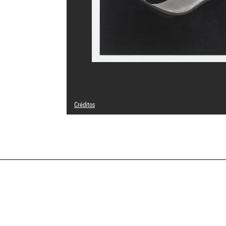
Créditos
© Martine Franck / Magnum Photos
Créditos fotográficos : Centre Pompidou, MNAM-CCI/Phili
Referencia de la imagen : 4N67395
a