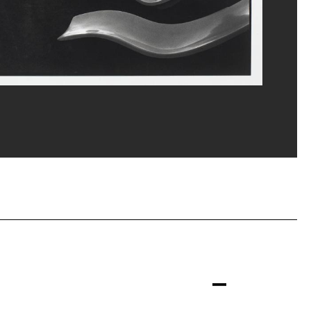
ppe Migeat/Dist. GrandPalaisRmn