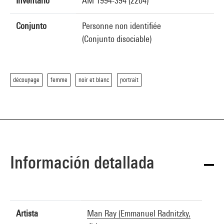
Inventario
AM 1994-394 (2204)
Conjunto
Personne non identifiée
(Conjunto disociable)
découpage
femme
noir et blanc
portrait
Información detallada
Artista
Man Ray (Emmanuel Radnitzky,