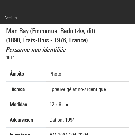
Créditos
© Man Ray Trust / Adagp, Paris
Man Ray (Emmanuel Radnitzky, dit)
Créditos fotográficos : Centre Pompidou, MNAM-CCI/Guy Carrard/Dist.
GrandPalaisRmn
(1890, États-Unis - 1976, France)
Referencia de la imagen : 4N15787
Difusión de la imagen :
Personne non identifiée
GrandPalaisRmnPhoto
1944
Ámbito
Photo
Técnica
Epreuve gélatino-argentique
Medidas
12 x 9 cm
Adquisición
Dation, 1994