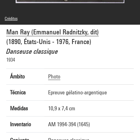
Créditos
© Man Ray Trust / Adagp, Paris
Man Ray (Emmanuel Radnitzky, dit)
Créditos fotográficos : Centre Pompidou, MNAM-CCI/Guy Carrard/Dist.
GrandPalaisRmn
(1890, États-Unis - 1976, France)
Referencia de la imagen : 4N14986
Difusión de la imagen :
Danseuse classique
GrandPalaisRmnPhoto
1934
Ámbito
Photo
Técnica
Epreuve gélatino-argentique
Medidas
10,9 x 7,4 cm
Inventario
AM 1994-394 (1645)