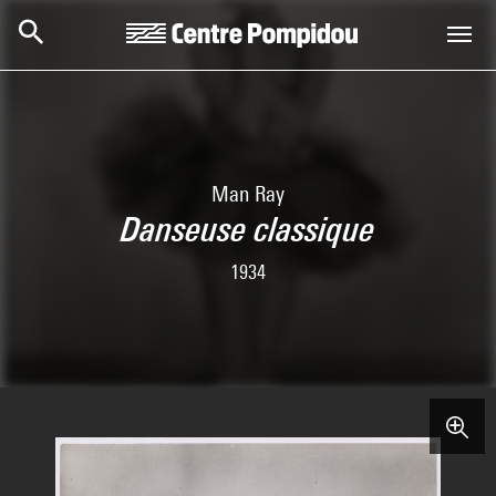
Skip to main content
Centre Pompidou
Man Ray
Danseuse classique
1934