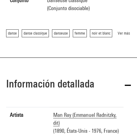
Conjunto
Danseuse classique
(Conjunto disociable)
danse
danse classique
danseuse
femme
noir et blanc
Ver más
Información detallada
Artista
Man Ray (Emmanuel Radnitzky,
dit)
(1890, États-Unis - 1976, France)