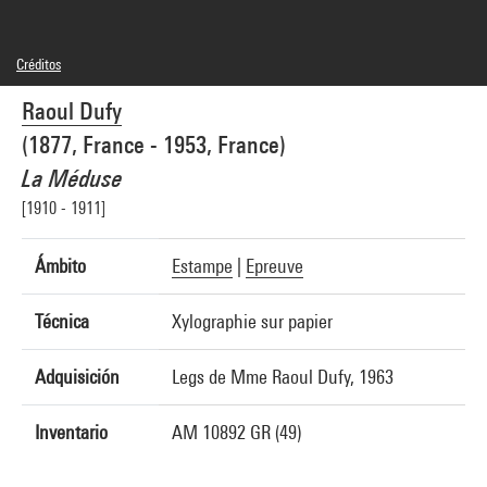
Créditos
Domaine public
Raoul Dufy
Créditos fotográficos : Centre Pompidou, MNAM-CCI/Service de la documentation
photographique du MNAM/Dist. GrandPalaisRmn
(1877, France - 1953, France)
Referencia de la imagen : 4N06463
Difusión de la imagen :
La Méduse
GrandPalaisRmnPhoto
[1910 - 1911]
Ámbito
Estampe
|
Epreuve
Técnica
Xylographie sur papier
Adquisición
Legs de Mme Raoul Dufy, 1963
Inventario
AM 10892 GR (49)