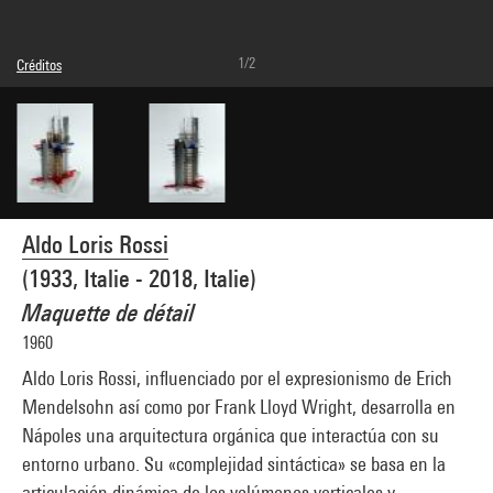
1/2
Créditos
© Aldo Loris Rossi
Créditos fotográficos : Centre Pompidou, MNAM-CCI/Georges Meguerditchian/Dist.
GrandPalaisRmn
Referencia de la imagen : 4N22284
Difusión de la imagen :
GrandPalaisRmnPhoto
Aldo Loris Rossi
(1933, Italie - 2018, Italie)
Maquette de détail
1960
Aldo Loris Rossi, influenciado por el expresionismo de Erich
Mendelsohn así como por Frank Lloyd Wright, desarrolla en
Nápoles una arquitectura orgánica que interactúa con su
entorno urbano. Su «complejidad sintáctica» se basa en la
articulación dinámica de los volúmenes verticales y