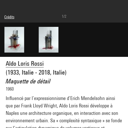
1/2
Crédits
© Aldo Loris Rossi
Crédit photographique : Centre Pompidou, MNAM-CCI/Georges Meguerditchian/Dist.
GrandPalaisRmn
Réf. image : 4N22284
Diffusion image :
GrandPalaisRmnPhoto
Aldo Loris Rossi
(1933, Italie - 2018, Italie)
Maquette de détail
1960
Influencé par l’expressionnisme d’Erich Mendelsohn ainsi
que par Frank Lloyd Wright, Aldo Loris Rossi développe à
Naples une architecture organique, en interaction avec son
environnement urbain. Sa « complexité syntaxique » se fonde
sur l’articulation dynamique de volumes verticaux et