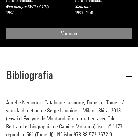
Aurelie Nemours
Aurelie Nemours
Nuit pourpre XVIII (V 102)
Sans titre
1987
1960 - 1970
Ver más
Bibliografía
Aurelie Nemours : Catalogue raisonné, Tome I et Tome II /
sous la direction de Serge Lemoine. - Milan : Skira, 2018
(essai d''Évelyne de Montaudoüin, entretien avec Ode
Bertrand et biographie de Camille Morando) (cat. n° 1173
reprod. p. 561 (Tome II)) . N° isbn 978-88-572-2672-9