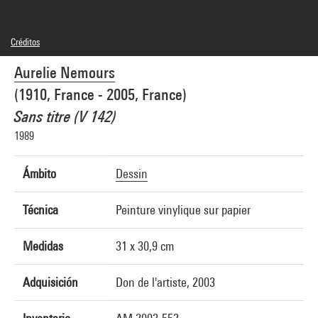
Créditos
© Adagp, Paris
Aurelie Nemours
Créditos fotográficos : Centre Pompidou, MNAM-CCI/Jean-Claude Planchet/Dist.
GrandPalaisRmn
(1910, France - 2005, France)
Referencia de la imagen : 4F51168 [2003 CX 1155]
Sans titre (V 142)
1989
Ámbito
Dessin
Técnica
Peinture vinylique sur papier
Medidas
31 x 30,9 cm
Adquisición
Don de l'artiste, 2003