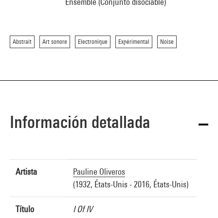
Ensemble (Conjunto disociable)
Abstrait
Art sonore
Electronique
Expérimental
Noise
Información detallada
Artista
Pauline Oliveros
(1932, États-Unis - 2016, États-Unis)
Título
I Of IV