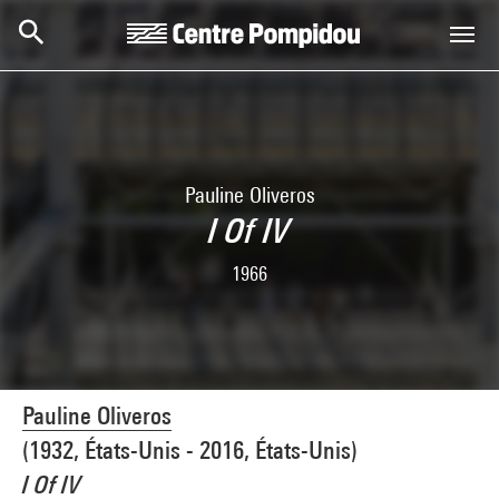
Skip to main content
Centre Pompidou
Pauline Oliveros
I Of IV
1966
Pauline Oliveros
(1932, États-Unis - 2016, États-Unis)
I Of IV