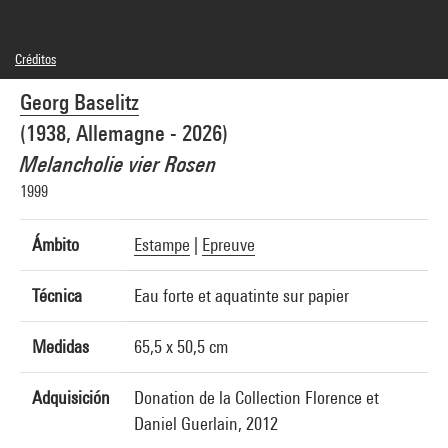
Créditos
© Georg Baselitz
Georg Baselitz
Créditos fotográficos : André Morin/Dist. GrandPalaisRmn
Referencia de la imagen : 4L02152
(1938, Allemagne - 2026)
Difusión de la imagen :
GrandPalaisRmnPhoto
Melancholie vier Rosen
1999
Ámbito
Estampe
|
Epreuve
Técnica
Eau forte et aquatinte sur papier
Medidas
65,5 x 50,5 cm
Adquisición
Donation de la Collection Florence et
Daniel Guerlain, 2012