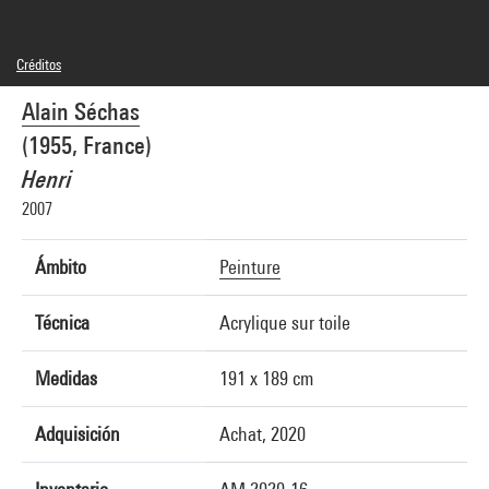
Créditos
© Adagp, Paris
Alain Séchas
Créditos fotográficos : Centre Pompidou, MNAM-CCI/Audrey Laurans/Dist.
GrandPalaisRmn
(1955, France)
Referencia de la imagen : 4N94913
Difusión de la imagen :
Henri
GrandPalaisRmnPhoto
2007
Ámbito
Peinture
Técnica
Acrylique sur toile
Medidas
191 x 189 cm
Adquisición
Achat, 2020