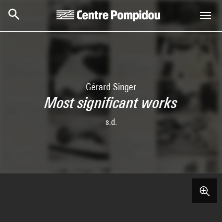
Skip to main content
Centre Pompidou
Gérard Singer
Most significant works
s.d.