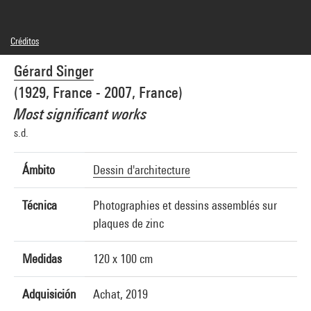
Créditos
© Adagp, Paris
Gérard Singer
Créditos fotográficos : Centre Pompidou, MNAM-CCI/Audrey Laurans/Dist.
GrandPalaisRmn
(1929, France - 2007, France)
Referencia de la imagen : 4N35051
Difusión de la imagen :
Most significant works
GrandPalaisRmnPhoto
s.d.
Ámbito
Dessin d'architecture
Técnica
Photographies et dessins assemblés sur
plaques de zinc
Medidas
120 x 100 cm
Adquisición
Achat, 2019