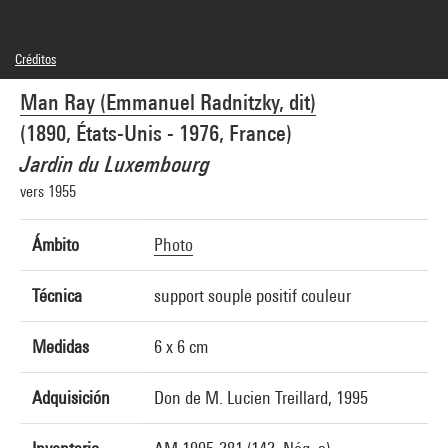
Créditos
© Man Ray Trust / Adagp, Paris
Man Ray (Emmanuel Radnitzky, dit)
Referencia de la imagen : 4G20142
(1890, États-Unis - 1976, France)
Jardin du Luxembourg
vers 1955
Ámbito
Photo
Técnica
support souple positif couleur
Medidas
6 x 6 cm
Adquisición
Don de M. Lucien Treillard, 1995