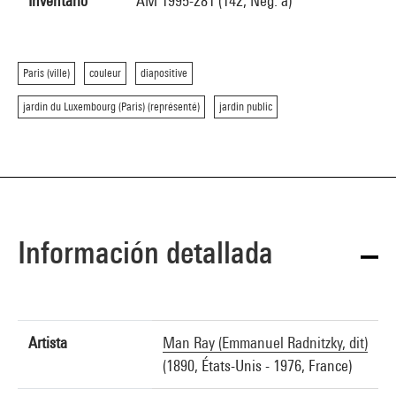
Inventario
AM 1995-281 (142, Nég. a)
Paris (ville)
couleur
diapositive
jardin du Luxembourg (Paris) (représenté)
jardin public
Información detallada
Artista
Man Ray (Emmanuel Radnitzky, dit)
(1890, États-Unis - 1976, France)