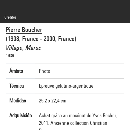
Créditos
© Fonds Pierre Boucher
Pierre Boucher
Créditos fotográficos : Centre Pompidou, MNAM-CCI/Georges Meguerditchian/Dist.
GrandPalaisRmn
(1908, France - 2000, France)
Referencia de la imagen : 4N69035
Difusión de la imagen :
Village, Maroc
GrandPalaisRmnPhoto
1936
Ámbito
Photo
Técnica
Epreuve gélatino-argentique
Medidas
25,2 x 22,4 cm
Adquisición
Achat grâce au mécénat de Yves Rocher,
2011. Ancienne collection Christian