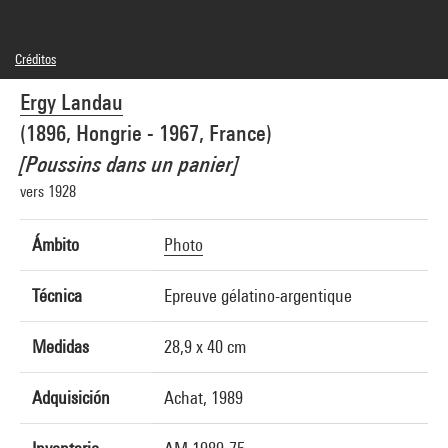
Créditos
© Ergy LANDAU / GAMMA-RAPHO
Ergy Landau
Créditos fotográficos : Centre Pompidou, MNAM-CCI/Georges Meguerditchian/Dist.
GrandPalaisRmn
(1896, Hongrie - 1967, France)
Referencia de la imagen : 4N58284
[Poussins dans un panier]
vers 1928
Ámbito
Photo
Técnica
Epreuve gélatino-argentique
Medidas
28,9 x 40 cm
Adquisición
Achat, 1989