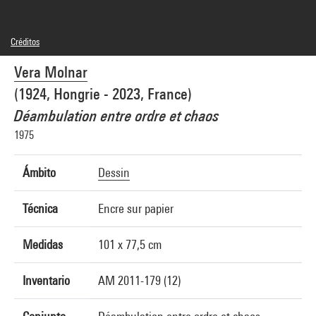
Créditos
© Adagp, Paris
Vera Molnar
Créditos fotográficos : Centre Pompidou, MNAM-CCI/Georges Meguerditchian/Dist.
GrandPalaisRmn
(1924, Hongrie - 2023, France)
Referencia de la imagen : 4N54807
Difusión de la imagen :
Déambulation entre ordre et chaos
GrandPalaisRmnPhoto
1975
Ámbito
Dessin
Técnica
Encre sur papier
Medidas
101 x 77,5 cm
Inventario
AM 2011-179 (12)