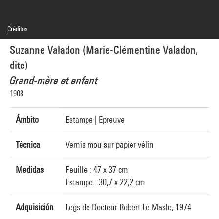
Créditos
Domaine public
Suzanne Valadon (Marie-Clémentine Valadon,
Créditos fotográficos : Centre Pompidou, MNAM-CCI/Philippe Migeat/Dist.
GrandPalaisRmn
dite)
Referencia de la imagen : 4N70751
Difusión de la imagen :
Grand-mère et enfant
GrandPalaisRmnPhoto
1908
Ámbito
Estampe
|
Epreuve
Técnica
Vernis mou sur papier vélin
Medidas
Feuille : 47 x 37 cm
Estampe : 30,7 x 22,2 cm
Adquisición
Legs de Docteur Robert Le Masle, 1974