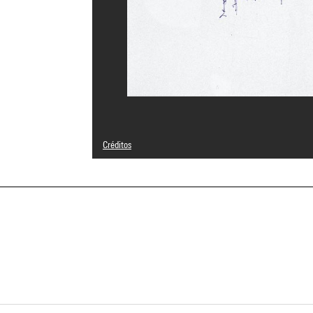
Créditos
© Adagp, Paris
Referencia de la imagen : 4F30102 [1999 CX 3310]
a