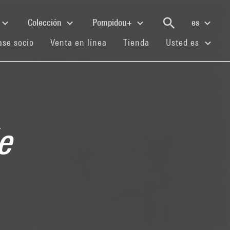
Colección
Pompidou+
es
(current)
(current)
(current)
se socio
Venta en línea
Tienda
Usted es
de