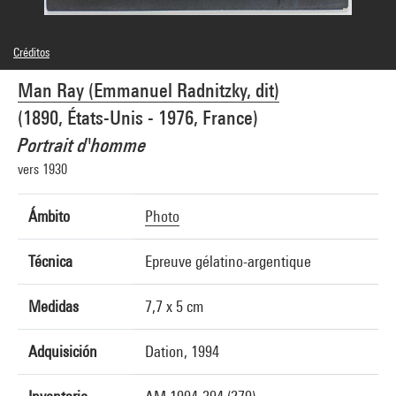
Créditos
© Man Ray Trust / Adagp, Paris
Man Ray (Emmanuel Radnitzky, dit)
Créditos fotográficos : Centre Pompidou, MNAM-CCI/Service de la documentation
photographique du MNAM/Dist. GrandPalaisRmn
(1890, États-Unis - 1976, France)
Referencia de la imagen : 4N12716
Difusión de la imagen :
Portrait d'homme
GrandPalaisRmnPhoto
vers 1930
Ámbito
Photo
Técnica
Epreuve gélatino-argentique
Medidas
7,7 x 5 cm
Adquisición
Dation, 1994