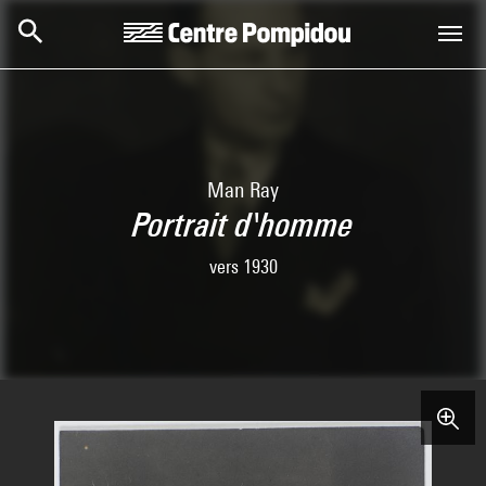
Skip to main content
Centre Pompidou
Man Ray
Portrait d'homme
vers 1930