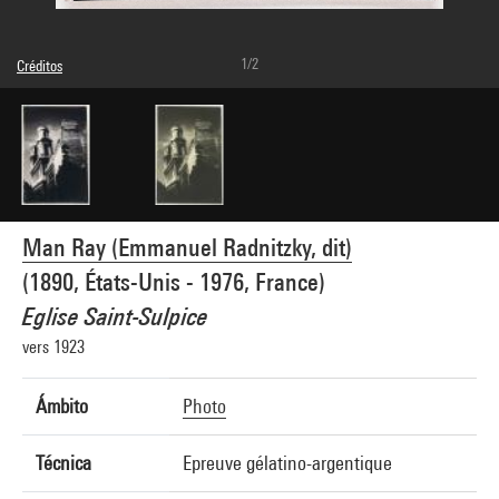
1/2
Créditos
© Man Ray Trust / Adagp, Paris
Créditos fotográficos : Centre Pompidou, MNAM-CCI/Bertrand Prévost/Dist.
GrandPalaisRmn
Referencia de la imagen : 4R00710 [1998 CX 1073]
Man Ray (Emmanuel Radnitzky, dit)
(1890, États-Unis - 1976, France)
Eglise Saint-Sulpice
vers 1923
Ámbito
Photo
Técnica
Epreuve gélatino-argentique