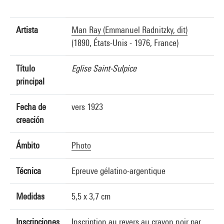
Artista
Man Ray (Emmanuel Radnitzky, dit)
(1890, États-Unis - 1976, France)
Título
Eglise Saint-Sulpice
principal
Fecha de
vers 1923
creación
Ámbito
Photo
Técnica
Epreuve gélatino-argentique
Medidas
5,5 x 3,7 cm
Inscripciones
Inscription au revers au crayon noir par