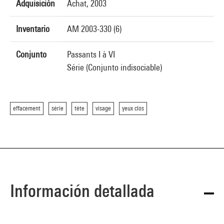
Adquisición
Achat, 2003
Inventario
AM 2003-330 (6)
Conjunto
Passants I à VI
Série (Conjunto indisociable)
effacement
série
tête
visage
yeux clos
Información detallada