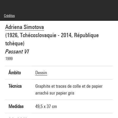
Créditos
© droits réservés
Adriena Simotova
Créditos fotográficos : Centre Pompidou, MNAM-CCI/Georges Meguerditchian/Dist.
GrandPalaisRmn
(1926, Tchécoslovaquie - 2014, République
Referencia de la imagen : 4F50794 [2003 CX 0132]
tchèque)
Passant VI
1999
Ámbito
Dessin
Técnica
Graphite et traces de colle et de papier
arraché sur papier gris
Medidas
49,5 x 37 cm