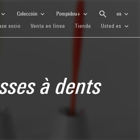
Colección
Pompidou+
es
(current)
(current)
(current)
se socio
Venta en línea
Tienda
Usted es
osses à dents