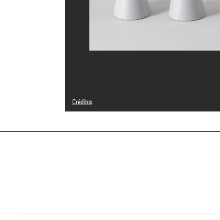
Créditos
© Philippe Starck
Créditos fotográficos : Bertrand Prévost - Centre Pompid
Referencia de la imagen : 4N40721
a