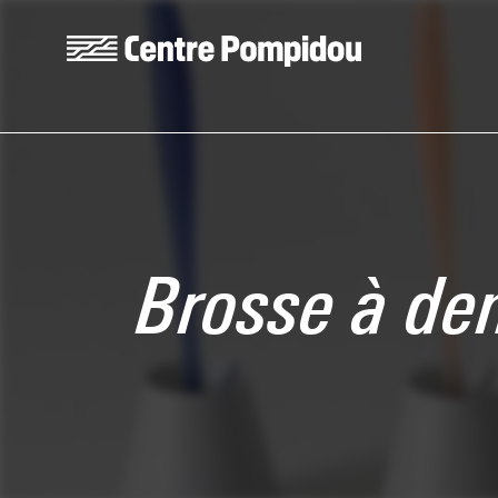
Skip to main content
Centre Pompidou
Brosse à den