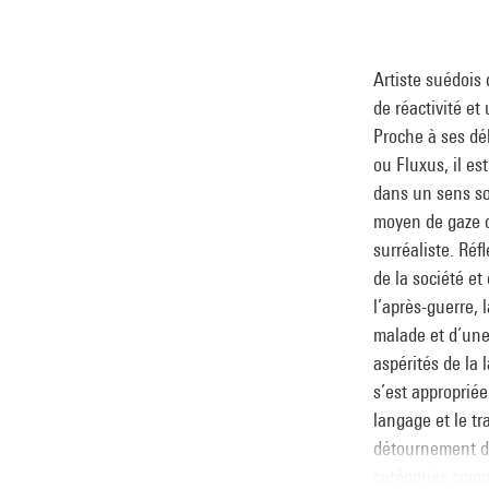
Artiste suédois 
de réactivité et
Proche à ses dé
ou Fluxus, il es
dans un sens s
moyen de gaze o
surréaliste. Réf
de la société e
l’après-guerre,
malade et d’une
aspérités de la
s’est appropriée
langage et le tr
détournement de
catégories compt