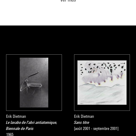
lissement sémantique un mode opérationnel puissamment original.
er
logue
Collection art contemporain - La collection du Centre Pompidou
sous la direction de Sophie Duplaix, Paris, Centre Pompidou, 2007
Erik Dietman
Erik Dietman
Le lavabo de l'abri antiatomique,
Sans titre
Biennale de Paris
[août 2001 - septembre 2001]
1965