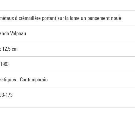
 métaux à crémaillère portant sur la lame un pansement noué
bande Velpeau
x 12,5 cm
 1993
lastiques - Contemporain
93-173