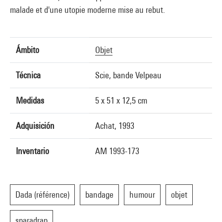
malade et d'une utopie moderne mise au rebut.
Ámbito
Objet
Técnica
Scie, bande Velpeau
Medidas
5 x 51 x 12,5 cm
Adquisición
Achat, 1993
Inventario
AM 1993-173
Dada (référence)
bandage
humour
objet
sparadrap