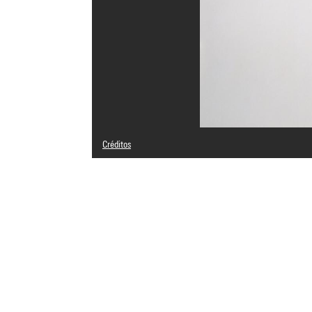
Créditos
© Adagp, Paris
Créditos fotográficos : Centre Pompidou, MNAM-CCI/Phili
Referencia de la imagen : 4R15690 [1995 CX 0370]
Difusión de la imagen :
GrandPalaisRmnPhoto