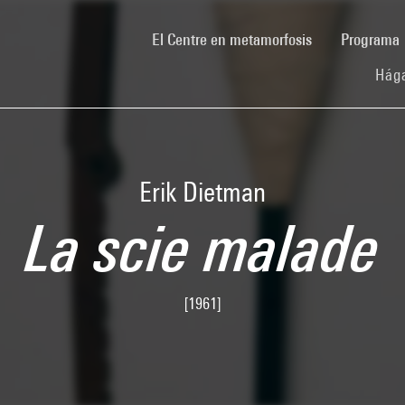
(current)
El Centre en metamorfosis
Programa
Hága
Erik Dietman
La scie malade
[1961]