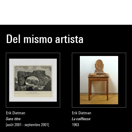
procédure de g
Catherine Greni
Del mismo artista
Source :
Extrait du cata
d'art moderne
, 
Erik Dietman
Erik Dietman
Sans titre
La coiffeuse
[août 2001 - septembre 2001]
1963