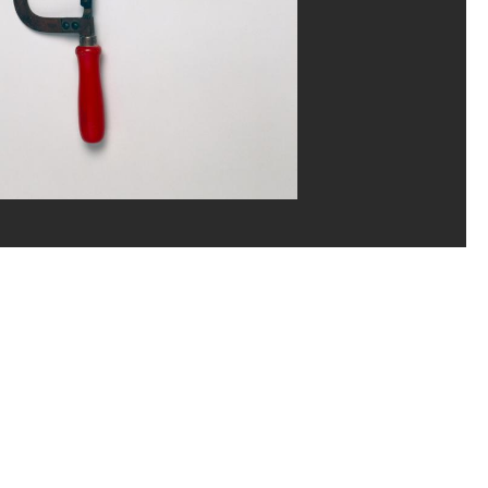
ppe Migeat/Dist. GrandPalaisRmn