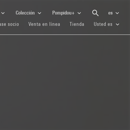
Colección
Pompidou+
es
(current)
(current)
(current)
se socio
Venta en línea
Tienda
Usted es