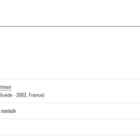
a
ietman
Suède - 2002, France)
e malade