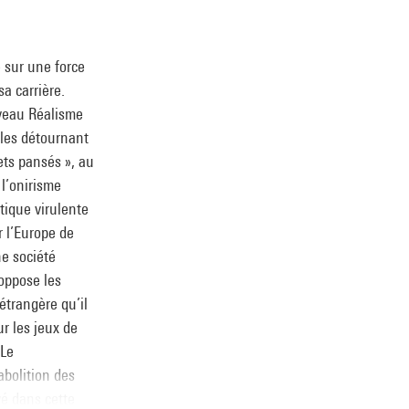
e sur une force
a carrière.
veau Réalisme
 les détournant
ets pansés », au
 l’onirisme
itique virulente
 l’Europe de
ne société
 oppose les
étrangère qu’il
ur les jeux de
 Le
abolition des
vé dans cette