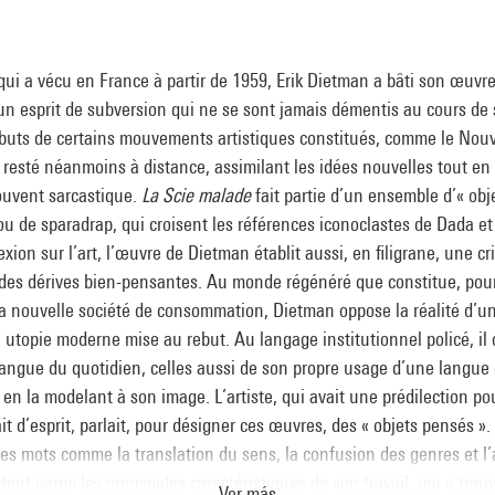
qui a vécu en France à partir de 1959, Erik Dietman a bâti son œuvr
 un esprit de subversion qui ne se sont jamais démentis au cours de s
buts de certains mouvements artistiques constitués, comme le Nou
t resté néanmoins à distance, assimilant les idées nouvelles tout en
ouvent sarcastique.
La Scie malade
fait partie d’un ensemble d’« obj
u de sparadrap, qui croisent les références iconoclastes de Dada et
lexion sur l’art, l’œuvre de Dietman établit aussi, en filigrane, une cr
t des dérives bien-pensantes. Au monde régénéré que constitue, pour
 la nouvelle société de consommation, Dietman oppose la réalité d’u
 utopie moderne mise au rebut. Au langage institutionnel policé, il
 langue du quotidien, celles aussi de son propre usage d’une langue 
 en la modelant à son image. L’artiste, qui avait une prédilection po
ait d’esprit, parlait, pour désigner ces œuvres, des « objets pensés ».
s mots comme la translation du sens, la confusion des genres et l’
ent parmi les principales caractéristiques de son travail, qui a trou
Ver más