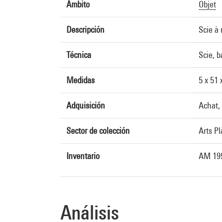
Ámbito
Objet
Descripción
Scie à
Técnica
Scie, 
Medidas
5 x 51 
Adquisición
Achat,
Sector de colección
Arts P
Inventario
AM 19
Análisis