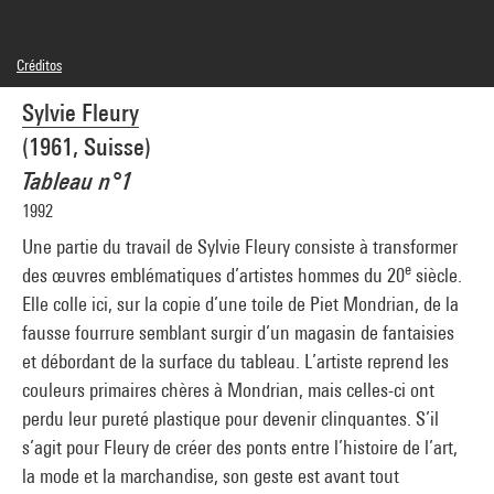
Créditos
© Sylvie Fleury
Sylvie Fleury
Créditos fotográficos : Centre Pompidou, MNAM-CCI/Georges Meguerditchian/Dist.
GrandPalaisRmn
(1961, Suisse)
Referencia de la imagen : 4N08370
Difusión de la imagen :
Tableau n°1
GrandPalaisRmnPhoto
1992
Une partie du travail de Sylvie Fleury consiste à transformer
e
des œuvres emblématiques d’artistes hommes du 20
siècle.
Elle colle ici, sur la copie d’une toile de Piet Mondrian, de la
fausse fourrure semblant surgir d’un magasin de fantaisies
et débordant de la surface du tableau. L’artiste reprend les
couleurs primaires chères à Mondrian, mais celles-ci ont
perdu leur pureté plastique pour devenir clinquantes. S’il
s’agit pour Fleury de créer des ponts entre l’histoire de l’art,
la mode et la marchandise, son geste est avant tout