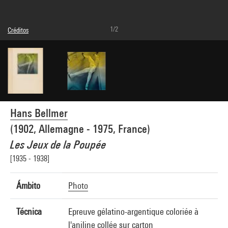
1/2
Créditos
© Adagp, Paris
Créditos fotográficos : Centre Pompidou, MNAM-CCI/Hélène Mauri/Dist.
GrandPalaisRmn
Referencia de la imagen : 4Y06982
Difusión de la imagen :
GrandPalaisRmnPhoto
Hans Bellmer
(1902, Allemagne - 1975, France)
Les Jeux de la Poupée
[1935 - 1938]
Ámbito
Photo
Técnica
Epreuve gélatino-argentique coloriée à
l'aniline collée sur carton