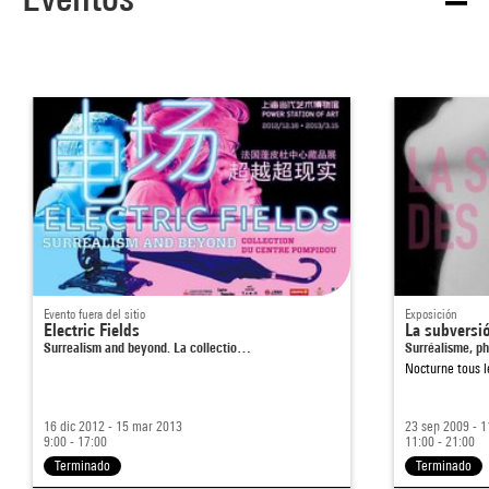
Evento fuera del sitio
Exposición
Electric Fields
La subversi
Surrealism and beyond. La collectio…
Surréalisme, ph
Nocturne tous l
16 dic 2012 - 15 mar 2013
23 sep 2009 - 
9:00 - 17:00
11:00 - 21:00
Terminado
Terminado