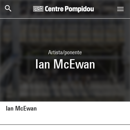
Skip to main content
Centre Pompidou
Artista/ponente
Ian McEwan
Ian McEwan