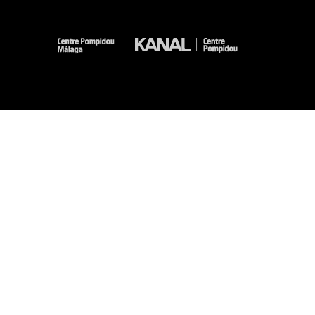
-
-
-
-
Aviso legal
Mapa del sitio web
CGU
Datos personales
Gestión de las