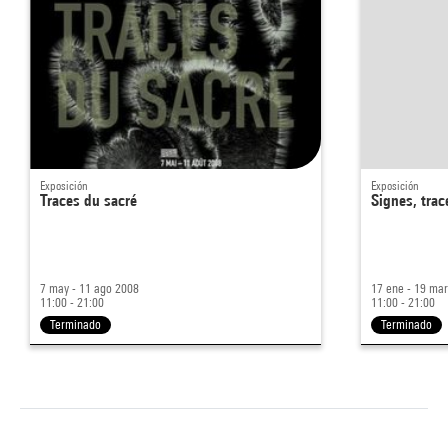
Exposición
Exposición
Traces du sacré
Signes, trac
7 may - 11 ago 2008
17 ene - 19 ma
11:00 - 21:00
11:00 - 21:00
Terminado
Terminado