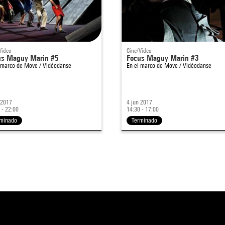
Video
Cine/Video
us Maguy Marin #5
Focus Maguy Marin #3
 marco de
Move / Vidéodanse
En el marco de
Move / Vidéodanse
 2017
4 jun 2017
 - 22:00
14:30 - 17:00
rminado
Terminado