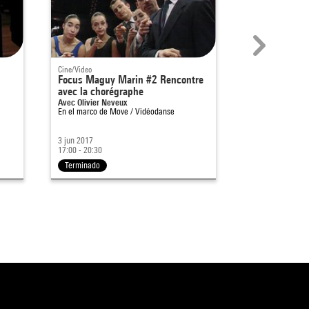
Cine/Video
Exposición
Focus Maguy Marin #2 Rencontre
Tendances mu
avec la chorégraphe
Avec Olivier Neveux
En el marco de
Move / Vidéodanse
3 jun 2017
17:00 - 20:30
7 mar - 13 may 1
Terminado
Terminado