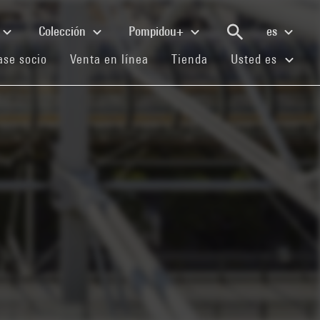
Colección
Pompidou+
es
(current)
(current)
(current)
se socio
Venta en línea
Tienda
Usted es