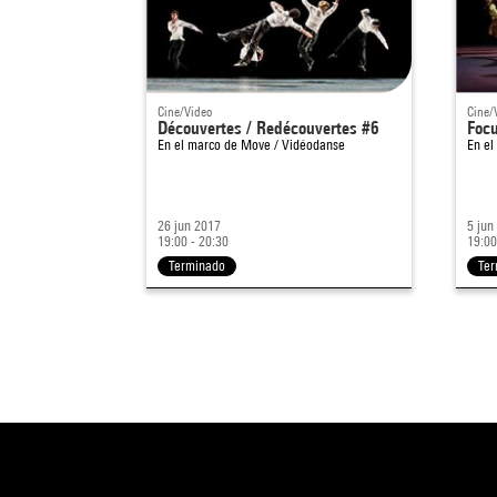
Cine/Video
Cine/
Découvertes / Redécouvertes #6
Foc
En el marco de
Move / Vidéodanse
En el
26 jun 2017
5 jun
19:00 - 20:30
19:00
Terminado
Te