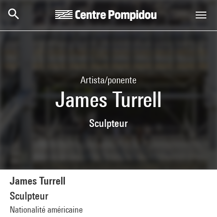
Skip to main content
Centre Pompidou
Artista/ponente
James Turrell
Sculpteur
James Turrell
Sculpteur
Nationalité américaine