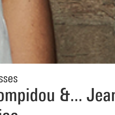
sses
ompidou &... Jea