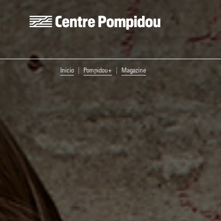
Skip to main content
Centre Pompidou
You are here:
Inicio
Pompidou+
Magazine