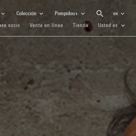
Colección
Pompidou+
es
(current)
(current)
(current)
se socio
Venta en línea
Tienda
Usted es