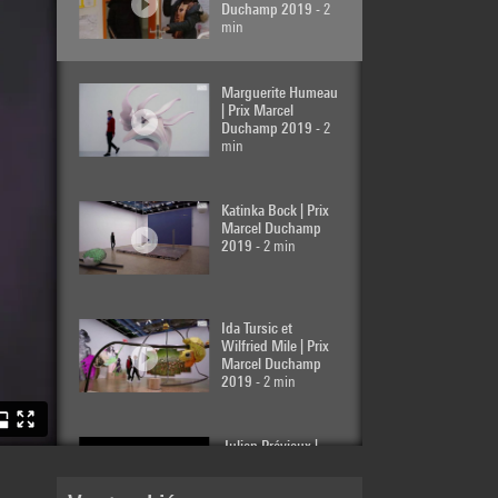
Duchamp 2019
- 2
min
Marguerite Humeau
| Prix Marcel
Duchamp 2019
- 2
min
Katinka Bock | Prix
Marcel Duchamp
2019
- 2 min
Ida Tursic et
Wilfried Mile | Prix
Marcel Duchamp
2019
- 2 min
Julien Prévieux |
Prix Marcel
Duchamp 2014
- 5