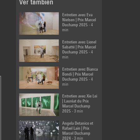
Ver también
min
Entretien avec Eva
Latifa Echakhch |
Nielsen | Prix Marcel
Prix Marcel
Duchamp 2025
- 4
Duchamp 2013
- 7
min
min
Entretien avec Lionel
Sabatté | Prix Marcel
Mircea Cantor | Prix
Duchamp 2025
- 4
Marcel Duchamp
min
2011
- 9 min
Entretien avec Bianca
Bondi | Prix Marcel
Duchamp 2025
- 4
min
Cyprien Gaillard |
Prix Marcel
Duchamp 2010
- 8
Entretien avec Xie Lei
min
| Lauréat du Prix
Marcel Duchamp
2025
- 3 min
Saâdane Afif | Prix
Marcel Duchamp
Angela Detanico et
2009
- 73 min
Rafael Lain | Prix
Marcel Duchamp
2024
- 3 min