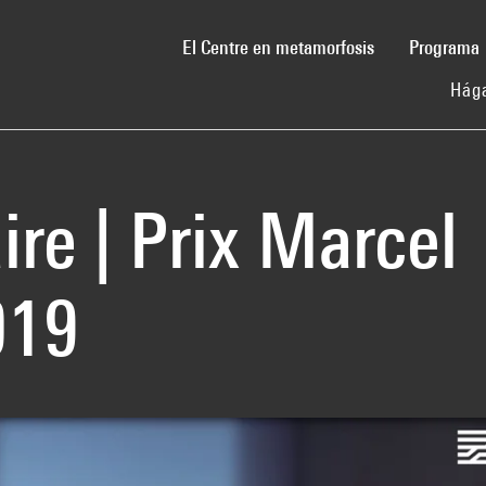
(current)
El Centre en metamorfosis
Programa
Hága
ire | Prix Marcel
019