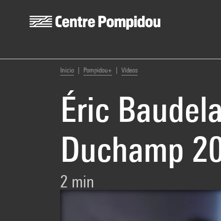
Centre Pompidou
Skip to main content
You are here:
Inicio
Pompidou+
Vídeos
Éric Baudela
Duchamp 2
2 min