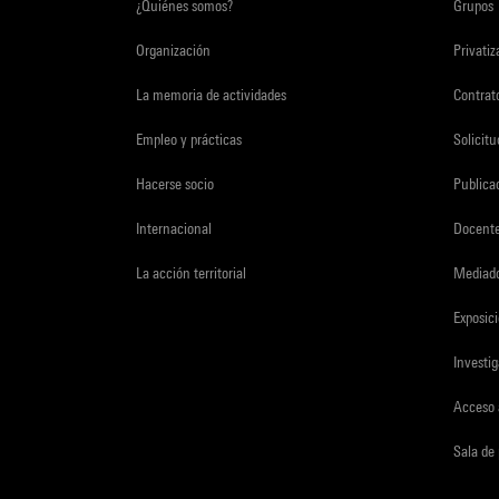
¿Quiénes somos?
Grupos
Organización
Privati
La memoria de actividades
Contrato
Empleo y prácticas
Solicit
Hacerse socio
Publica
Internacional
Docent
La acción territorial
Mediado
Exposici
Investi
Acceso 
Sala de