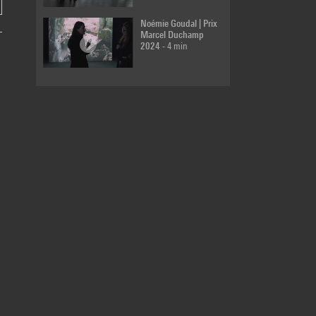
Noémie Goudal | Prix
Thomas Hirschhorn
Marcel Duchamp
| Prix Marcel
2024
- 4 min
Duchamp 2000
- 7
min