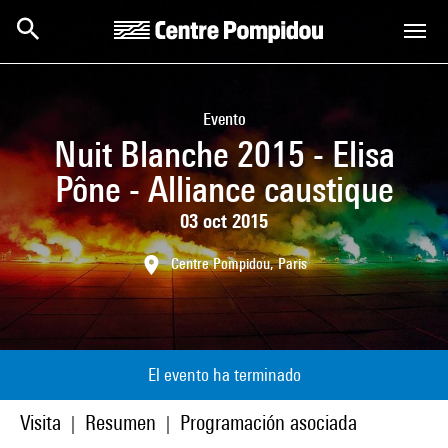
Skip to main content
Centre Pompidou
Evento
Nuit Blanche 2015 - Elisa
Pône - Alliance caustique
03 oct 2015
Centre Pompidou, Paris
El evento ha terminado
Visita
Resumen
Programación asociada
|
|