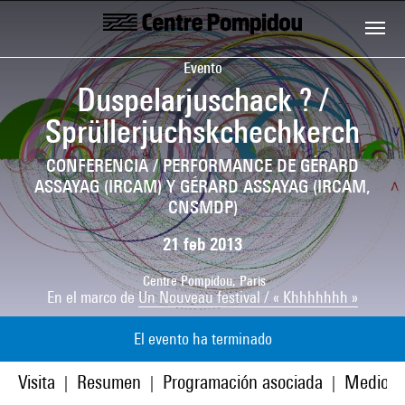
Skip to main content
Centre Pompidou
Evento
Duspelarjuschack ? /
Sprüllerjuchskchechkerch
CONFERENCIA / PERFORMANCE DE GÉRARD
ASSAYAG (IRCAM) Y GÉRARD ASSAYAG (IRCAM,
CNSMDP)
21 feb 2013
Centre Pompidou, Paris
En el marco de
Un Nouveau festival / « Khhhhhhh »
El evento ha terminado
Visita
Resumen
Programación asociada
Medios
|
|
|