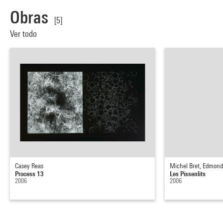
Obras
[5]
Ver todo
Casey Reas
Michel Bret, Edmon
Process 13
Les Pissenlits
2006
2006