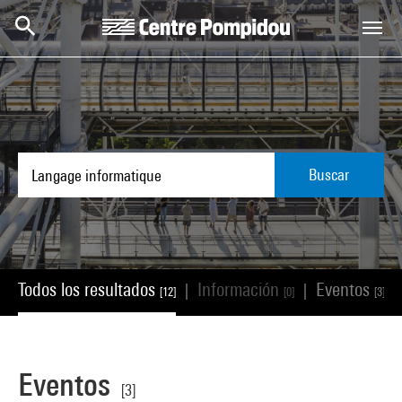
Skip to main content
Centre Pompidou
Buscar
Todos los resultados
Información
Eventos
|
|
|
[12]
[0]
[3]
Eventos
[3]