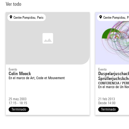
Ver todo
Centre Pompidou, Paris
Centre Pompidou, P
Evento
Evento
Colin Moock
Duspelarjuschack
En el marco de
Art, Code et Mouvement
Sprüllerjuchskc
CONFERENCIA / PE
En el marco de
Un Nou
25 may 2003
21 feb 2013
17:15 - 18:15
Desde 14:00
Terminado
Terminado