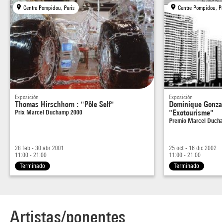
Centre Pompidou, Paris
Centre Pompidou, P
Exposición
Exposición
Thomas Hirschhorn : "Pôle Self"
Dominique Gonzal
Prix Marcel Duchamp 2000
"Exotourisme"
Premio Marcel Duch
28 feb - 30 abr 2001
25 oct - 16 dic 2002
11:00 - 21:00
11:00 - 21:00
Terminado
Terminado
Artistas/ponentes