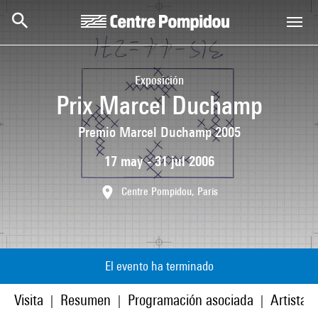
Skip to main content
Centre Pompidou
Exposición
Prix Marcel Duchamp
Premio Marcel Duchamp 2005
17 may - 31 jul 2006
Centre Pompidou, Paris
El evento ha terminado
Visita
Resumen
Programación asociada
Artistas
|
|
|