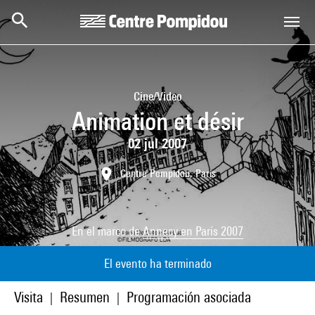
Skip to main content
Centre Pompidou
Cine/Video
Animation et désir
02 jul 2007
Centre Pompidou, Paris
En el marco de
Annecy en París 2007
El evento ha terminado
Visita
Resumen
Programación asociada
|
|