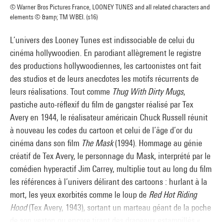
© Warner Bros Pictures France, LOONEY TUNES and all related characters and
elements © &amp; TM WBEI. (s16)
L’univers des Looney Tunes est indissociable de celui du
cinéma hollywoodien. En parodiant allègrement le registre
des productions hollywoodiennes, les cartoonistes ont fait
des studios et de leurs anecdotes les motifs récurrents de
leurs réalisations. Tout comme
Thug With Dirty Mugs
,
pastiche auto-réflexif du film de gangster réalisé par Tex
Avery en 1944, le réalisateur américain Chuck Russell réunit
à nouveau les codes du cartoon et celui de l’âge d’or du
cinéma dans son film
The Mask
(1994). Hommage au génie
créatif de Tex Avery, le personnage du Mask, interprété par le
comédien hyperactif Jim Carrey, multiplie tout au long du film
les références à l’univers délirant des cartoons : hurlant à la
mort, les yeux exorbités comme le loup de
Red Hot Riding
Hood
(Tex Avery, 1943), sortant un marteau géant de la poche
de son veston ou encore tirant des drapeaux estampillés «