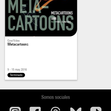
Cine/Video
Metacartoons
9 - 15 may 2016
Terminado
Somos sociales