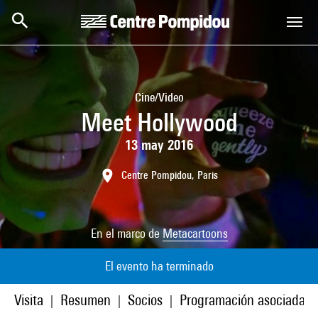
Skip to main content
Centre Pompidou
Cine/Video
Meet Hollywood
13 may 2016
Centre Pompidou, Paris
En el marco de
Metacartoons
El evento ha terminado
Visita
Resumen
Socios
Programación asociada
|
|
|