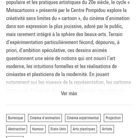
populaire et les pratiques artistiques du 20e siècle, le cycle «
Metacartoons » présenté par le Centre Pompidou explore la
créativité sans limites du « cartoon », du cinéma d’animation
dans son expression la plus jouissive, adoré par le public,
mais rarement intégré à la sphère des beaux-arts. Terrain
d’expérimentation particulièrement fécond, dépourvu, à
priori, d’ambition spéculative, ces dessins animés
questionnent une série de notions qui ont nourri l’art
moderne, les intuitions formelles et les réalisations de
cinéastes et plasticiens de la modernité. En jouant
notamment sur les niveaux de la représentation, les cartoons
permettent d’explorer de manière inédite les propriétés du
Ver más
film, tout en présentant de façon plus ou moins consciente,
toujours avec humour, cette idée clé du modernisme en art
qui fait de l’œuvre une forme autonome et autoréflexive. Du
Burlesque
Cinéma d'animation
Cinéma expérimental
Projection
cinéma des origines, où le geste du dessin est rendu plus
Abstraction
Humour
Etats-Unis
Arts plastiques
Artiste
complexe par le télescopage des prises de vue réelles et des