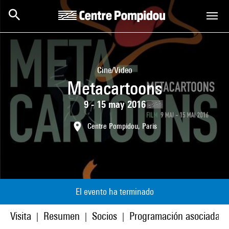
Skip to main content
Centre Pompidou
Cine/Video
Metacartoons
9 - 15 may 2016
Centre Pompidou, Paris
El evento ha terminado
Visita
Resumen
Socios
Programación asociada
|
|
|