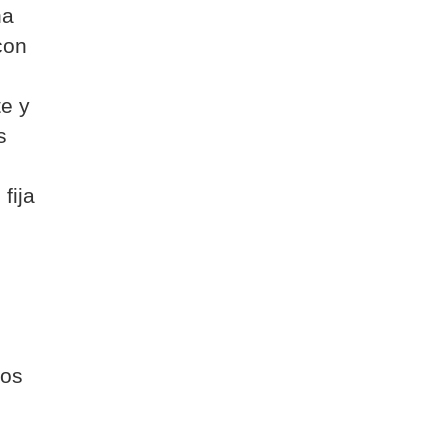
na
con
te y
s
fija
ros