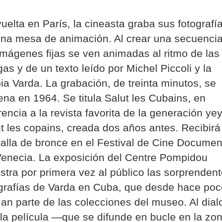
uelta en París, la cineasta graba sus fotografí
na mesa de animación. Al crear una secuencia
imágenes fijas se ven animadas al ritmo de las
as y de un texto leído por Michel Piccoli y la
ia Varda. La grabación, de treinta minutos, se
ena en 1964. Se titula Salut les Cubains, en
rencia a la revista favorita de la generación ye
t les copains, creada dos años antes. Recibirá
lla de bronce en el Festival de Cine Documen
enecia. La exposición del Centre Pompidou
tra por primera vez al público las sorprenden
grafías de Varda en Cuba, que desde hace poc
an parte de las colecciones del museo. Al dial
la película —que se difunde en bucle en la zo