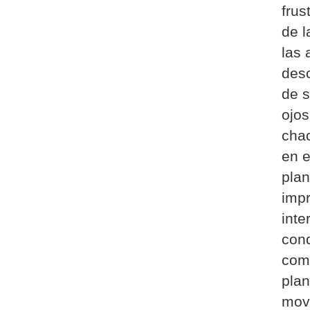
frus
de 
las 
desc
de 
ojos
chac
en e
plan
impr
inte
con
comp
pla
mov