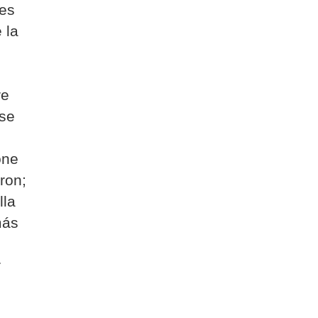
les
 la
re
 se
one
ron;
lla
más
r