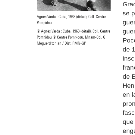
Grac
se p
Agnès Varda : Cuba, 1963 (détail), Coll. Centre
guer
Pompidou
guer
© Agnès Varda : Cuba, 1963 (détail), Coll. Centre
Pompidou © Centre Pompidou, Mnam-Cci, G.
Poco
Meguerditchian / Dist. RMN-GP
de 1
insc
fran
de B
Henr
en l
pron
fasc
que 
enga