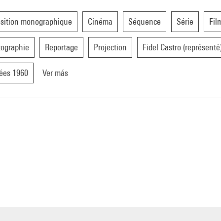
sition monographique
Cinéma
Séquence
Série
Fil
ographie
Reportage
Projection
Fidel Castro (représenté
ées 1960
Ver más