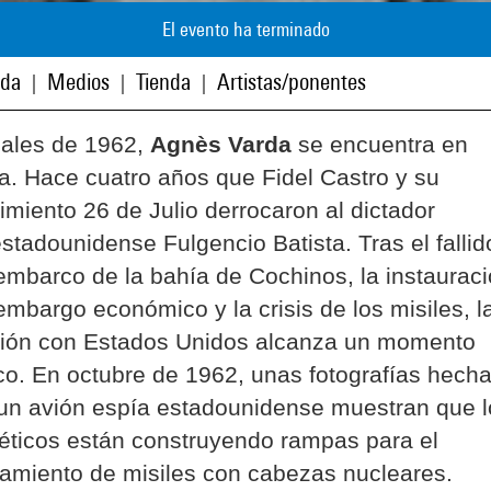
El evento ha terminado
ada
Medios
Tienda
Artistas/ponentes
|
|
|
nales de 1962,
Agnès Varda
se encuentra en
. Hace cuatro años que Fidel Castro y su
miento 26 de Julio derrocaron al dictador
stadounidense Fulgencio Batista. Tras el fallid
mbarco de la bahía de Cochinos, la instaurac
embargo económico y la crisis de los misiles, l
sión con Estados Unidos alcanza un momento
ico. En octubre de 1962, unas fotografías hech
un avión espía estadounidense muestran que l
éticos están construyendo rampas para el
amiento de misiles con cabezas nucleares.