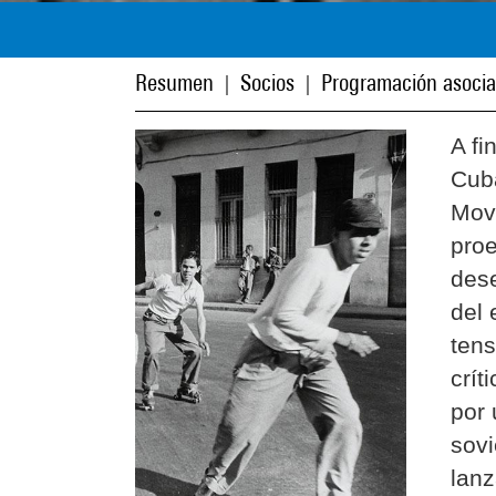
Resumen
Socios
Programación asoci
|
|
A fi
Cuba
Movi
proe
dese
del 
ten
crít
por 
sovi
lanz