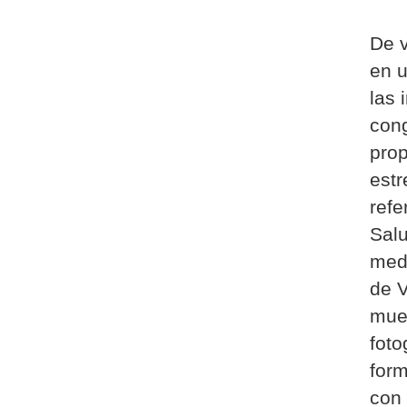
De v
en u
las 
cong
prop
estr
refe
Salu
meda
de V
mues
foto
form
con 