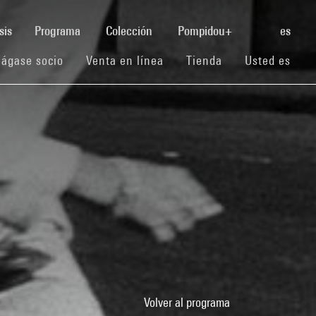
(current)
sis
Programa
Colección
Pompidou+
es
(current)
(current)
(current)
ágase socio
Venta en línea
Tienda
Usted es
Volver al programa