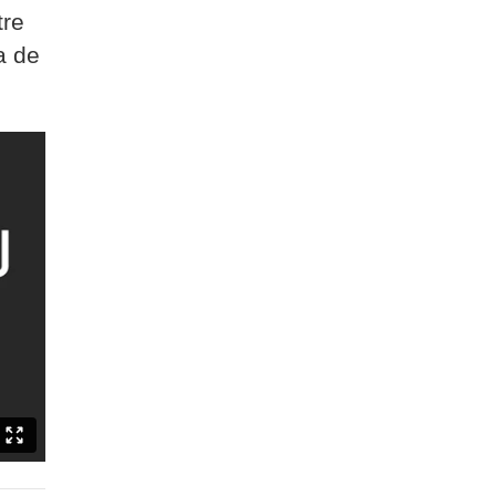
tre
a de