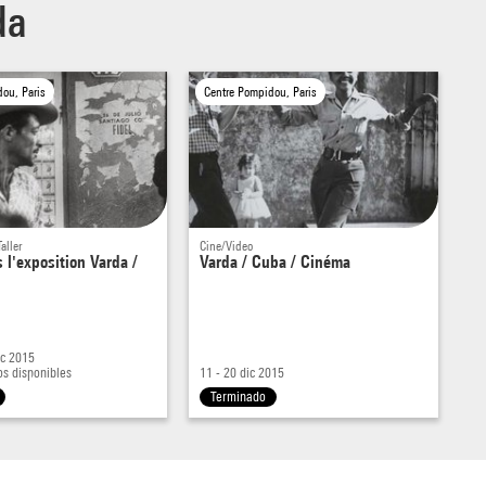
da
ou, Paris
Centre Pompidou, Paris
aller
Cine/Video
s l'exposition Varda /
Varda / Cuba / Cinéma
ic 2015
os disponibles
11 - 20 dic 2015
Terminado