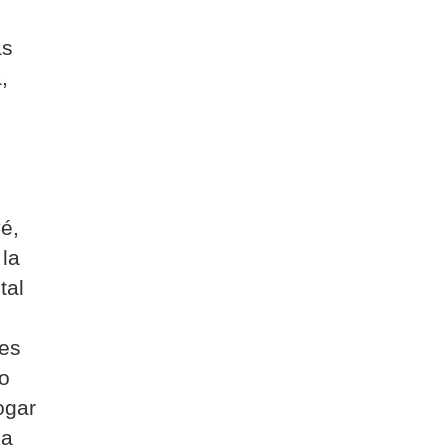
as
,
yé,
 la
tal
tes
o
ogar
na