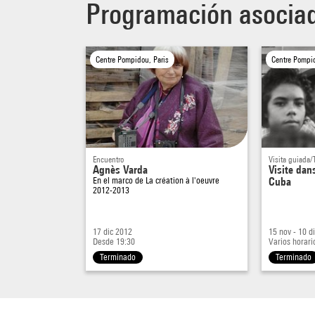
Programación asocia
Centre Pompidou, Paris
Centre Pompid
Encuentro
Visita guiada/T
Agnès Varda
Visite dan
En el marco de
La création à l'oeuvre
Cuba
2012-2013
17 dic 2012
15 nov - 10 d
Desde 19:30
Varios horari
Terminado
Terminado