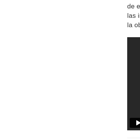
de e
las 
la o