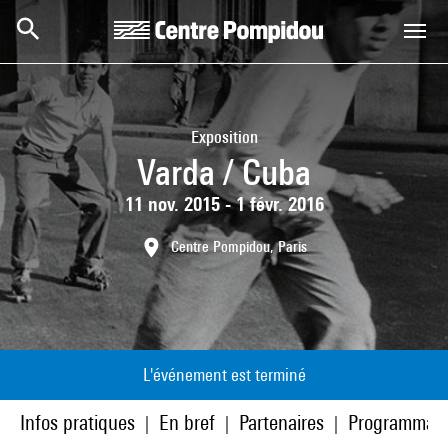
Aller au contenu principal
Centre Pompidou
Exposition
Varda / Cuba
11 nov. 2015 - 1 févr. 2016
Centre Pompidou, Paris
L'événement est terminé
Infos pratiques
En bref
Partenaires
Programmati
|
|
|