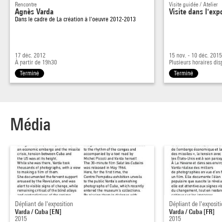
minutes, le film sort en mai 1964. Il porte le titre
Salut les
Rencontre
Visite guidée / Atelier
Agnès Varda
Visite dans l'exp
Cubains
, en référence au magazine phare des yé-yé,
Salut les
Dans le cadre de
La création à l'oeuvre 2012-2013
copains
, créé deux ans plus tôt. Il sera couronné d'une
médaille de bronze au festival du film documentaire de
Venise.
17 déc. 2012
15 nov. - 10 déc. 201
À partir de 19h30
Plusieurs horaires dis
Terminé
Terminé
L'exposition du Centre Pompidou révèle pour la première fois
au public les étonnantes photographies réalisées par Varda à
Cuba et récemment entrées dans les collections du musée.
En les mettant en dialogue avec le film, diffusé en boucle
Média
dans l'espace d'exposition, le projet recrée entre images fixes
et images animées une tension qui est au coeur de l'oeuvre
d'Agnès Varda.
Dépliant de l'exposition
Dépliant de l'exposit
Varda / Cuba [EN]
Varda / Cuba [FR]
2015
2015