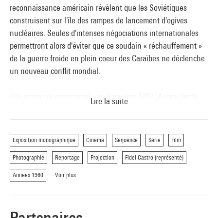
reconnaissance américain révèlent que les Soviétiques
construisent sur l'île des rampes de lancement d'ogives
nucléaires. Seules d'intenses négociations internationales
permettront alors d'éviter que ce soudain « réchauffement »
de la guerre froide en plein coeur des Caraïbes ne déclenche
un nouveau conflit mondial.
Peu après cet événement, en décembre 1962, Agnès Varda
Lire la suite
arrive à La Havane. Son périple s'inscrit dans la tradition des
voyages d'artistes et d’intellectuels français à Cuba. Jean-
Paul Sartre, Simone de Beauvoir, Gérard Philipe ou Chris
Exposition monographique
Cinéma
Séquence
Série
Film
Marker y sont déjà allés ; Henri Cartier-Bresson et René Burri
Photographie
Reportage
Projection
Fidel Castro (représenté)
sont là en même temps qu'elle ; Michel Leiris, Marguerite
Duras et quelques autres y séjourneront bientôt. Dans l'île
Années 1960
Voir plus
caribéenne, Varda est fascinée par l'élan de mobilisation
populaire que permet la révolution. Mais elle est loin d'être
naïve et demeure critique face aux impasses et aux
Partenaires