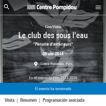
Skip to main content
Centre Pompidou
Cine/Video
Le club des sous l'eau
"Pénurie d'extérieurs"
09 abr 2014
Centre Pompidou, Paris
En el marco de
Film 2013-2014
El evento ha terminado
Visita
Resumen
Programación asociada
|
|