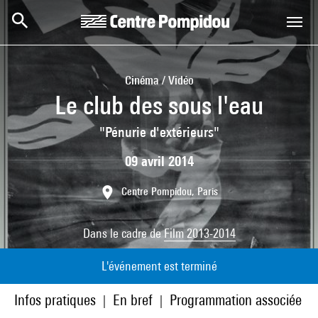
Aller au contenu principal
Centre Pompidou
Cinéma / Vidéo
Le club des sous l'eau
"Pénurie d'extérieurs"
09 avril 2014
Centre Pompidou, Paris
Dans le cadre de
Film 2013-2014
L'événement est terminé
Infos pratiques
En bref
Programmation associée
|
|