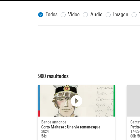
Todos
Vídeo
Audio
Imagen
900
resultados
Bande annonce
Capta
Corto Maltese : Une vie romanesque
Petite
2024
17-05
54s
00h 5