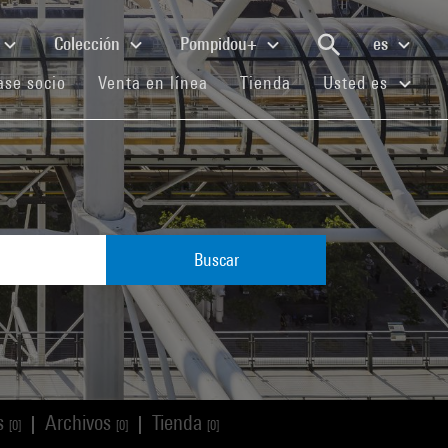
Colección
Pompidou+
es
(current)
(current)
(current)
se socio
Venta en línea
Tienda
Usted es
Buscar
os
Archivos
Tienda
|
|
[0]
[0]
[0]