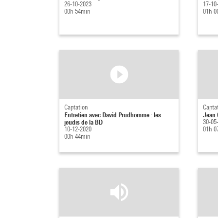
26-10-2023
17-10
00h 54min
01h 0
Captation
Capta
Entretien avec David Prudhomme : les
Jean 
jeudis de la BD
30-05
10-12-2020
01h 0
00h 44min