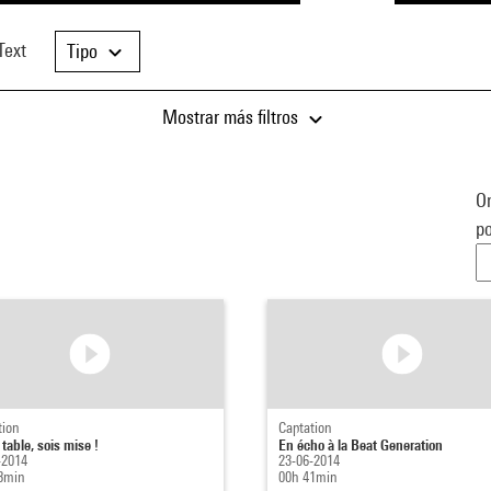
Text
Tipo
Mostrar más filtros
Or
po
tion
Captation
 table, sois mise !
En écho à la Beat Generation
-2014
23-06-2014
8min
00h 41min