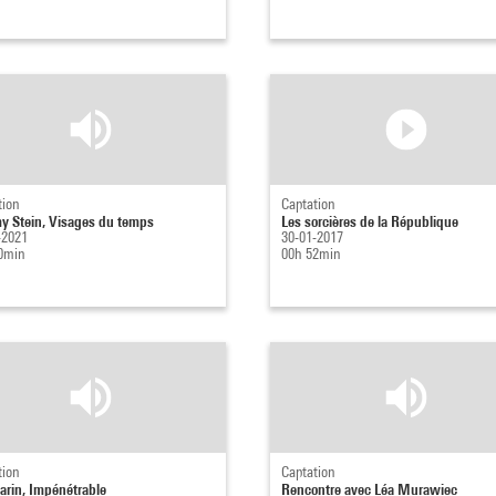
tion
Captation
 Stein, Visages du temps
Les sorcières de la République
-2021
30-01-2017
0min
00h 52min
tion
Captation
Garin, Impénétrable
Rencontre avec Léa Murawiec