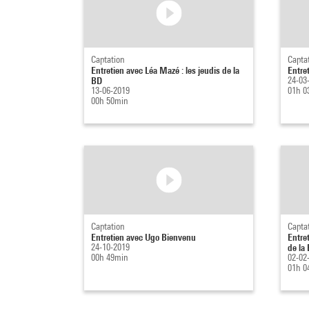
Captation
Capta
Entretien avec Léa Mazé : les jeudis de la
Entre
BD
24-03
13-06-2019
01h 0
00h 50min
Captation
Capta
Entretien avec Ugo Bienvenu
Entre
24-10-2019
de la
00h 49min
02-02
01h 0