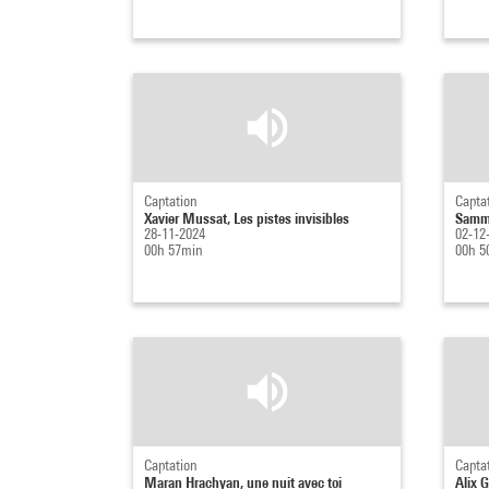
Captation
Capta
Xavier Mussat, Les pistes invisibles
Sammy
28-11-2024
02-12
00h 57min
00h 5
Captation
Capta
Maran Hrachyan, une nuit avec toi
Alix 