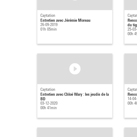
Captation
Capta
Entretien avec Jérémie Moreau
Renco
26-09-2019
du tig
01h 05min
25-03
00h 4
Captation
Capta
Entretien avec Chloé Wary : les jeudis de la
Renco
BD
14-04
03-12-2020
00h 4
00h 41min