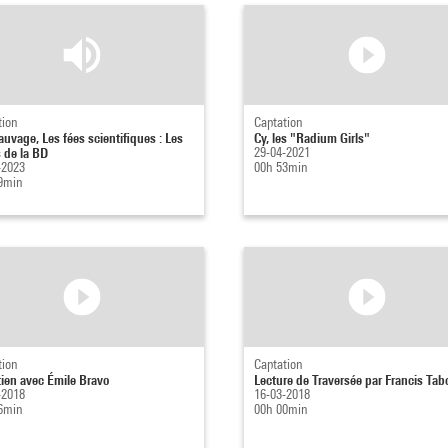
tion
Captation
auvage, Les fées scientifiques : Les
Cy, les "Radium Girls"
s de la BD
29-04-2021
-2023
00h 53min
9min
tion
Captation
tien avec Émile Bravo
Lecture de Traversée par Francis Tab
-2018
16-03-2018
6min
00h 00min