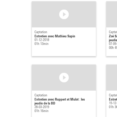
Captation
Capta
Entretien avec Mathieu Sapin
Zoé S
01-12-2018
jeudi
01h 13min
07-09
00h 4
Captation
Capta
Entretien avec Ruppert et Mulot : les
Entre
jeudis de la BD
15-12
28-03-2019
01h 3
01h 16min