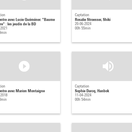
tion
Captation
ntre avec Lucie Quéméner. "Baume
Rosalie Stroesser, Shiki
re" : les jeudis de la BD
20-06-2024
-2021
00h 55min
9min
tion
Captation
ntre avec Marion Montaigne
Sophie Darcq, Hanbok
-2018
11-04-2024
0min
00h 54min