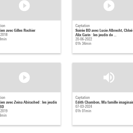
tion
Captation
tien avec Gilles Rochier
Soirée BD avec Lucie Albrecht, Chloé
-2018
Alix Garin : les jeudis de ...
3min
20-06-2022
01h 34min
tion
Captation
tien avec Zeina Abirached : les jeudis
Edith Chambon, Ma famille imaginai
 BD
07-03-2024
-2019
01h 01min
4min