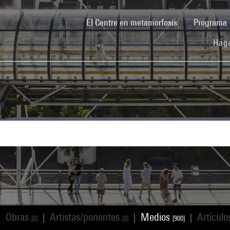
(current)
El Centre en metamorfosis
Programa
Hága
Obras
Artistas/ponentes
Medios
Artícul
|
|
|
|
[0]
[0]
[900]