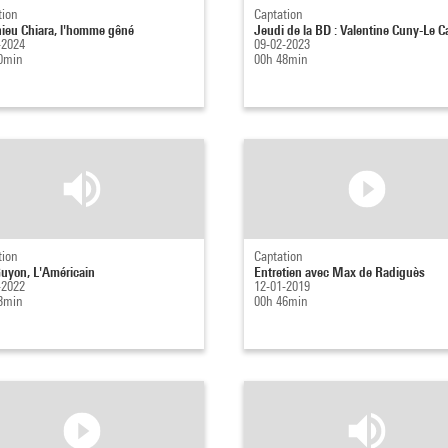
tion
Captation
ieu Chiara, l'homme gêné
Jeudi de la BD : Valentine Cuny-Le Ca
-2024
09-02-2023
0min
00h 48min
tion
Captation
Guyon, L'Américain
Entretien avec Max de Radiguès
-2022
12-01-2019
3min
00h 46min