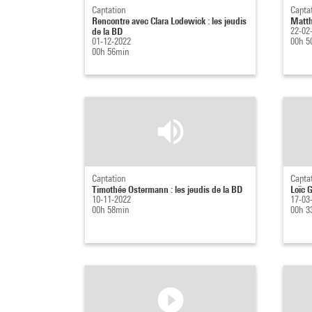
Captation
Capta
Rencontre avec Clara Lodewick : les jeudis
Matth
de la BD
22-02
01-12-2022
00h 5
00h 56min
Captation
Capta
Timothée Ostermann : les jeudis de la BD
Loïc 
10-11-2022
17-03
00h 58min
00h 3