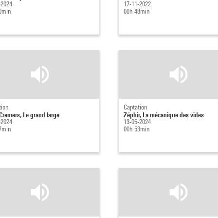
-2024
17-11-2022
0min
00h 48min
tion
Captation
Cremers, Le grand large
Zéphir, La mécanique des vides
-2024
13-06-2024
7min
00h 53min