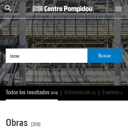
Skip to main content
Centre Pompidou
Buscar
Todos los resultados
Información
Eventos
|
|
[414]
[0]
[0]
Obras
[359]