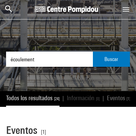
Skip to main content
Centre Pompidou
Buscar
Todos los resultados
Información
Eventos
|
|
|
[24]
[0]
[1]
Eventos
[1]