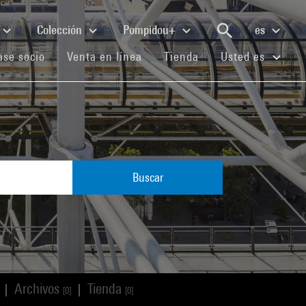
Colección
Pompidou+
es
(current)
(current)
(current)
se socio
Venta en línea
Tienda
Usted es
Buscar
Archivos
Tienda
|
|
[0]
[0]