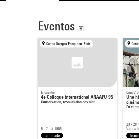
Eventos
[8]
Centre Georges Pompidou, Paris
Centr
Encuentro
Cine/Vid
4e Colloque international ARAAFU 95
Une hi
Conservation, restauration des bien…
cinéma
En el m
23 - 26 
5 - 7 oct 1995
Varios h
Terminado
Termi