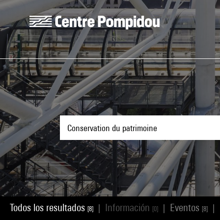
Skip to main content
Centre Pompidou
Todos los resultados
Información
Eventos
|
|
|
[8]
[0]
[8]