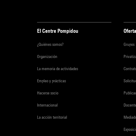
El Centre Pompidou
Oferta
¿Quiénes somos?
Grupos
Organización
Privati
La memoria de actividades
Contrato
Empleo y prácticas
Solicit
Hacerse socio
Publica
Internacional
Docent
La acción territorial
Mediado
Exposici