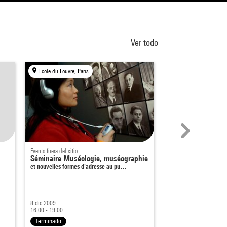
Ver todo
Ecole du Louvre, Paris
Centre Pompidou, Par
Evento fuera del sitio
Encuentro
Séminaire Muséologie, muséographie
Autour de Rem Ko
et nouvelles formes d'adresse au pu…
Avec Rem Koolhaas et
En el marco de
Selon Pa
8 dic 2009
29 abr 2011
16:00 - 19:00
Desde 19:00
Terminado
Terminado