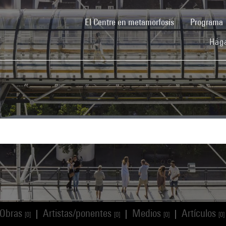
(current)
El Centre en metamorfosis
Programa
Hága
Obras
Artistas/ponentes
Medios
Artículos
|
|
|
[0]
[0]
[0]
[0]