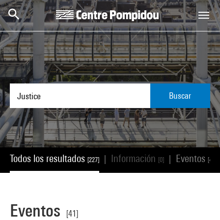
Skip to main content
Centre Pompidou
Buscar
Todos los resultados
Información
Eventos
|
|
[227]
[0]
[41]
Eventos
[41]