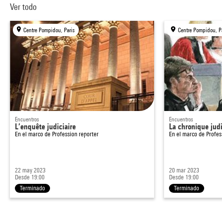
Ver todo
Centre Pompidou, Paris
Centre Pompidou, P
Encuentros
Encuentros
L’enquête judiciaire
La chronique judi
En el marco de
Profession reporter
En el marco de
Profes
22 may 2023
20 mar 2023
Desde 19:00
Desde 19:00
Terminado
Terminado