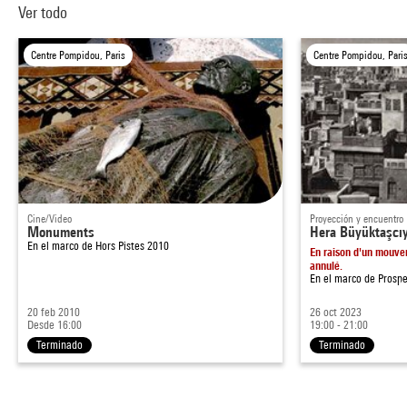
Ver todo
Centre Pompidou, Paris
Centre Pompidou, Pari
Cine/Video
Proyección y encuentro
Monuments
Hera Büyüktaşcı
En el marco de
Hors Pistes 2010
En raison d'un mouve
annulé.
En el marco de
Prospe
20 feb 2010
26 oct 2023
Desde 16:00
19:00 - 21:00
Terminado
Terminado